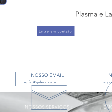
Plasma e La
Entre em contato
NOSSO EMAIL
N
ajufer@ajufer.com.br
Segund
NOSSOS SERVIÇOS
EN