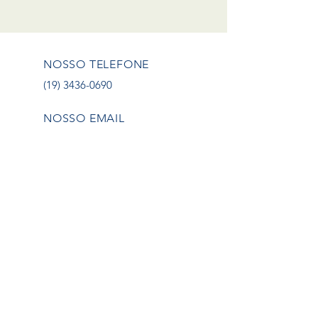
NOSSO TELEFONE
(19) 3436-0690
NOSSO EMAIL
ajufer@ajufer.com.br
NOSSOS HORÁRIOS
Segunda a Sexta, das
07h00 às 17h.
NOSSOS SERVIÇOS
- Corte
- Dobra